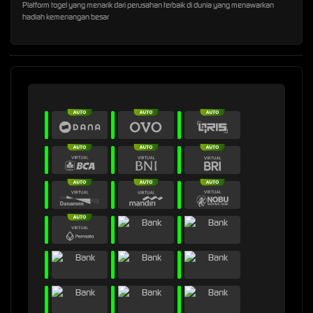
Platform togel yang menarik dari perusahan terbaik di dunia yang menawarkan
hadiah kemenangan besar