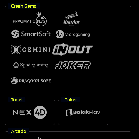
Crash Game
Togel
Poker
Arcade