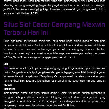
strategi yang tepat, Anda bisa menjadi salah satu pemenang di Slot Gacor Gampang
Menang. Jadi, Jangan ragu lagi, Segera kunjungi Link Slot Gacor dan mulailah petualangan
judi Slot Online Anda sekarang juga! Ayo, tunjukkan bahwa Anda gampang maxwin di situs
slot gacor hari ini terbaru 2026!
Situs Slot Gacor Gampang Maxwin
Terbaru Hari Ini
Situs slot gacor merupakan salah satu permainan yang paling digemari oleh para
penggemar judi slot online. Saat ini, Salah satu jenis slot yang sedang populer adalah slot
terbaru. Situs ini menawarkan berbagai game slot menarik yang bisa memberikan
keuntungan besar bagi para pemainnya. Ingin tahu game apa saja yang sedang gacor saat
ini? Yuk, Simak 7 game slot gacor yang gampang maxwin hari ini:
Slot
Slot
merupakan salah satu game slot gacor yang sangat digemari oleh para pemain slot
online. Dengan bonus jackpot yang besar dan gameplay yang seru, Tidak heran jika game
ini menjadi favorit banyak orang. Tampilan grafis yang menarik dan sistem permainan yang
fair membuat Slot Zeus menjadi pilihan tepat untuk Anda yang ingin menang dengan
mudah.
Slot Online
Ingin bermain game slot gacor secara online? Game Slot Online adalah jawabannya.
Dengan berbagai pilihan permainan slot yang menarik dan bonus jackpot yang
menggiurkan, Anda bisa meraih kemenangan besar dengan adil dan transparan. Jadi,
Jangan ragu untuk mencoba keberuntungan Anda di Slot Online.