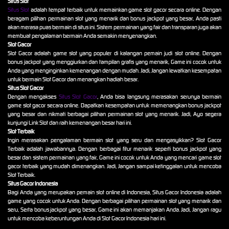
Situs Slot
Situs Slot
adalah tempat terbaik untuk memainkan game slot gacor secara online. Dengan
beragam pilihan permainan slot yang menarik dan bonus jackpot yang besar, Anda pasti
akan merasa puas bermain di situs ini. Sistem permainan yang fair dan transparan juga akan
membuat pengalaman bermain Anda semakin menyenangkan.
Slot Gacor
Slot Gacor adalah game slot yang populer di kalangan pemain judi slot online. Dengan
bonus jackpot yang menggiurkan dan tampilan grafis yang menarik, Game ini cocok untuk
Anda yang menginginkan kemenangan dengan mudah. Jadi, Jangan lewatkan kesempatan
untuk bermain Slot Gacor dan menangkan hadiah besar.
Situs Slot Gacor
Dengan mengakses
Situs Slot Gacor
, Anda bisa langsung merasakan serunya bermain
game slot gacor secara online. Dapatkan kesempatan untuk memenangkan bonus jackpot
yang besar dan nikmati berbagai pilihan permainan slot yang menarik. Jadi, Ayo segera
kunjungi Link Slot dan raih kemenangan besar hari ini.
Slot Terbaik
Ingin merasakan pengalaman bermain slot yang seru dan mengasyikkan? Slot Gacor
Terbaik adalah jawabannya. Dengan berbagai fitur menarik seperti bonus jackpot yang
besar dan sistem permainan yang fair, Game ini cocok untuk Anda yang mencari game slot
gacor terbaik yang mudah dimenangkan. Jadi, Jangan sampai ketinggalan untuk mencoba
Slot Terbaik.
Situs Gacor Indonesia
Bagi Anda yang merupakan pemain slot online di Indonesia, Situs Gacor Indonesia adalah
game yang cocok untuk Anda. Dengan berbagai pilihan permainan slot yang menarik dan
seru, Serta bonus jackpot yang besar, Game ini akan memanjakan Anda. Jadi, Jangan ragu
untuk mencoba keberuntungan Anda di Slot Gacor Indonesia hari ini.