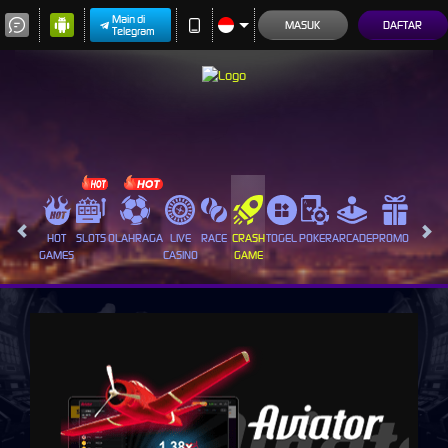
Main di
MASUK
DAFTAR
Telegram
HOT
SLOTS
OLAHRAGA
LIVE
RACE
CRASH
TOGEL
POKER
ARCADE
PROMOSI
GAMES
CASINO
GAME