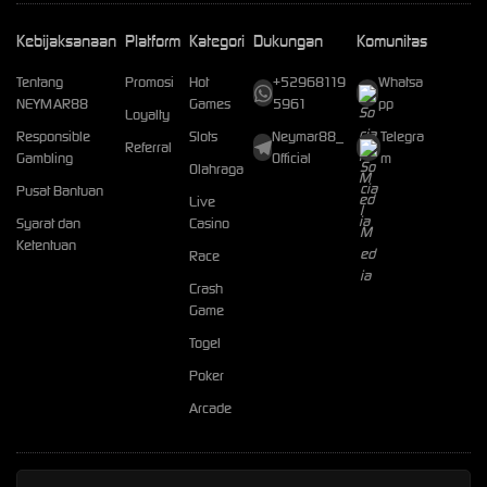
Kebijaksanaan
Platform
Kategori
Dukungan
Komunitas
Tentang
Promosi
Hot
+52968119
Whatsa
NEYMAR88
Games
5961
pp
Loyalty
Responsible
Slots
Neymar88_
Telegra
Referral
Gambling
Official
m
Olahraga
Pusat Bantuan
Live
Syarat dan
Casino
Ketentuan
Race
Crash
Game
Togel
Poker
Arcade