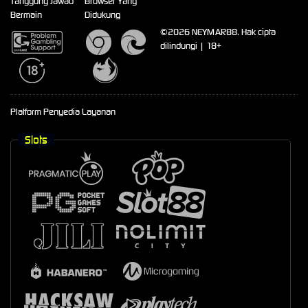
Tanggung Jawab
Browser Yang
Bermain
Didukung
©2026 NEYMAR88. Hak cipta
dilindungi | 18+
Platform Penyedia Layanan
Slots