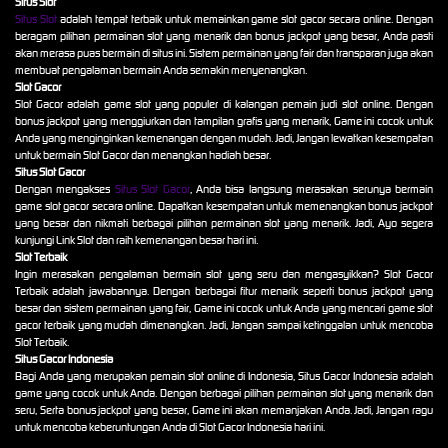
Situs Slot
Situs Slot
adalah tempat terbaik untuk memainkan game slot gacor secara online. Dengan
beragam pilihan permainan slot yang menarik dan bonus jackpot yang besar, Anda pasti
akan merasa puas bermain di situs ini. Sistem permainan yang fair dan transparan juga akan
membuat pengalaman bermain Anda semakin menyenangkan.
Slot Gacor
Slot Gacor adalah game slot yang populer di kalangan pemain judi slot online. Dengan
bonus jackpot yang menggiurkan dan tampilan grafis yang menarik, Game ini cocok untuk
Anda yang menginginkan kemenangan dengan mudah. Jadi, Jangan lewatkan kesempatan
untuk bermain Slot Gacor dan menangkan hadiah besar.
Situs Slot Gacor
Dengan mengakses
Situs Slot Gacor
, Anda bisa langsung merasakan serunya bermain
game slot gacor secara online. Dapatkan kesempatan untuk memenangkan bonus jackpot
yang besar dan nikmati berbagai pilihan permainan slot yang menarik. Jadi, Ayo segera
kunjungi Link Slot dan raih kemenangan besar hari ini.
Slot Terbaik
Ingin merasakan pengalaman bermain slot yang seru dan mengasyikkan? Slot Gacor
Terbaik adalah jawabannya. Dengan berbagai fitur menarik seperti bonus jackpot yang
besar dan sistem permainan yang fair, Game ini cocok untuk Anda yang mencari game slot
gacor terbaik yang mudah dimenangkan. Jadi, Jangan sampai ketinggalan untuk mencoba
Slot Terbaik.
Situs Gacor Indonesia
Bagi Anda yang merupakan pemain slot online di Indonesia, Situs Gacor Indonesia adalah
game yang cocok untuk Anda. Dengan berbagai pilihan permainan slot yang menarik dan
seru, Serta bonus jackpot yang besar, Game ini akan memanjakan Anda. Jadi, Jangan ragu
untuk mencoba keberuntungan Anda di Slot Gacor Indonesia hari ini.