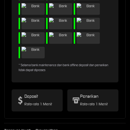
* Selama bank maintenance dan bank offline deposit dan penarikan
tidak dapat diproses
Deposit
Penarikan
Rata-rata 1 Menit
Rata-rata 1 Menit