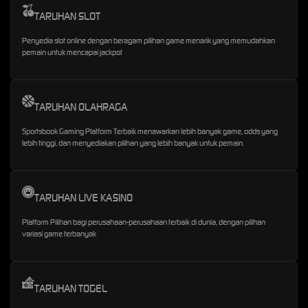
TARUHAN SLOT
Penyedia slot online dengan beragam pilihan game menarik yang memudahkan
pemain untuk mencapai jackpot
TARUHAN OLAHRAGA
Sportsbook Gaming Platform Terbaik menawarkan lebih banyak game, odds yang
lebih tinggi, dan menyediakan pilihan yang lebih banyak untuk pemain.
TARUHAN LIVE KASINO
Platform Pilihan bagi perusahaan-perusahaan terbaik di dunia, dengan pilihan
variasi game terbanyak
TARUHAN TOGEL