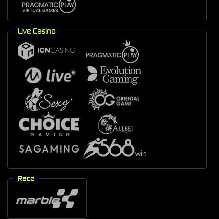
Live Casino
Race